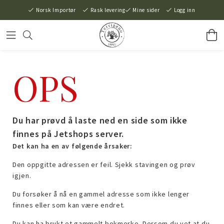
Norsk Importør
Rask levering
Mine sider
Logg inn
OPS
Du har prøvd å laste ned en side som ikke
finnes på Jetshops server.
Det kan ha en av følgende årsaker:
Den oppgitte adressen er feil. Sjekk stavingen og prøv
igjen.
Du forsøker å nå en gammel adresse som ikke lenger
finnes eller som kan være endret.
Du kan ha brukt et gammelt bokmerke. Dersom du vet at du