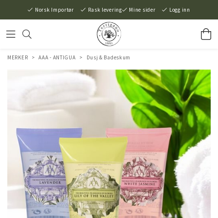
Norsk Importør
Rask levering
Mine sider
Logg inn
MERKER
>
AAA - ANTIGUA
>
Dusj & Badeskum