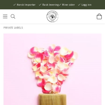
Norsk Importør
Rask levering
Mine sider
Logg inn
PRIVATE LABELS