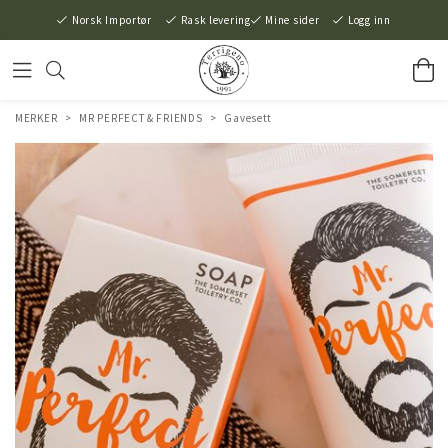
Norsk Importør
Rask levering
Mine sider
Logg inn
MERKER
>
MR PERFECT & FRIENDS
>
Gavesett