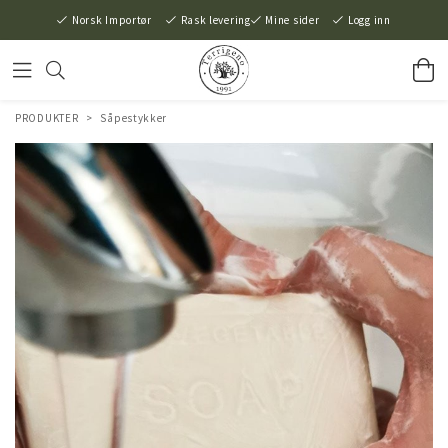
Norsk Importør
Rask levering
Mine sider
Logg inn
PRODUKTER
>
Såpestykker