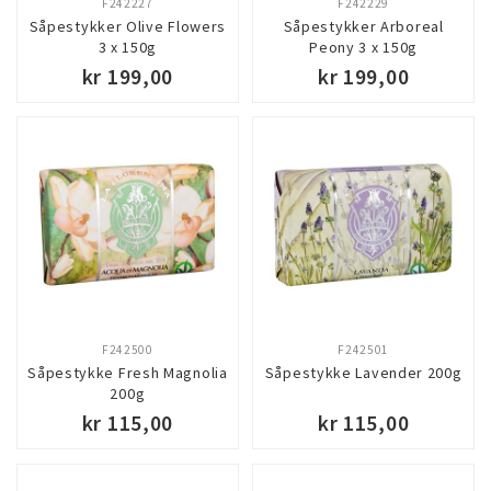
F242227
F242229
Såpestykker Olive Flowers
Såpestykker Arboreal
3 x 150g
Peony 3 x 150g
kr 199,00
kr 199,00
F242500
F242501
Såpestykke Fresh Magnolia
Såpestykke Lavender 200g
200g
kr 115,00
kr 115,00