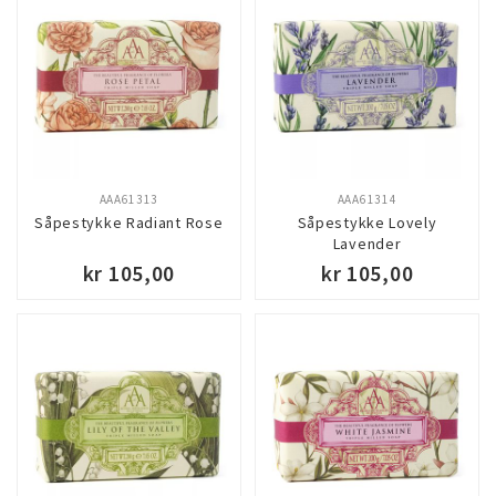
huden.
AAA61313
AAA61314
Såpestykke Radiant Rose
Såpestykke Lovely
Lavender
kr 105,00
kr 105,00