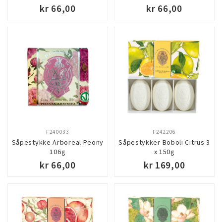
kr 66,00
kr 66,00
F240033
F242206
Såpestykke Arboreal Peony
Såpestykker Boboli Citrus 3
106g
x 150g
kr 66,00
kr 169,00