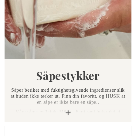
Såpestykker
Såper beriket med fuktighetsgivende ingredienser slik
at huden ikke tørker ut. Finn din favoritt, og HUSK at
en såpe er ikke bare en såpe..
Våre såper er Triple Milled. Kort sagt betyr det at
såpene inneholder mer såpe enn vann da mest mulig
vann er presset ut av såpen. De vil derfor gi et rikt
skum og vil i motsetning til mange andre såper holde
seg lenger og gi en luksuriøs, silkeaktig effekt på