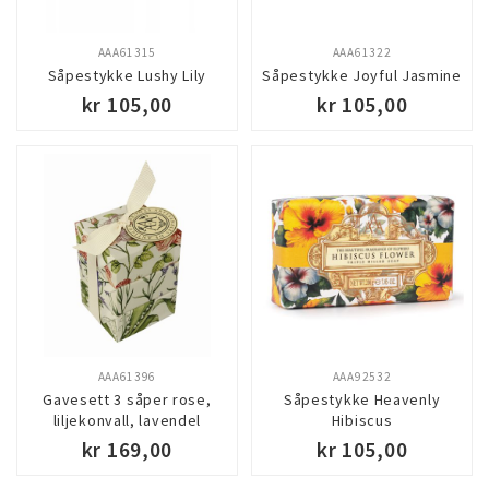
AAA61315
AAA61322
Såpestykke Lushy Lily
Såpestykke Joyful Jasmine
kr 105,00
kr 105,00
AAA61396
AAA92532
Gavesett 3 såper rose,
Såpestykke Heavenly
liljekonvall, lavendel
Hibiscus
kr 169,00
kr 105,00