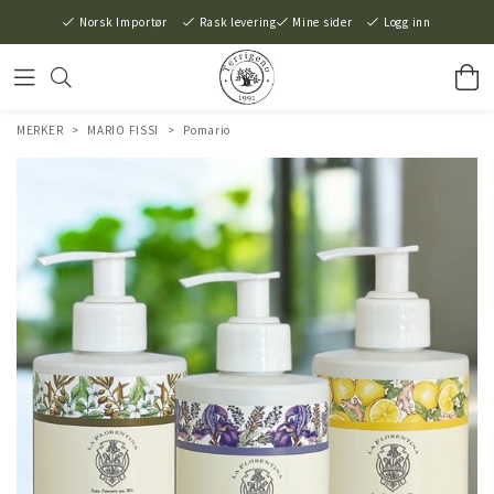
Norsk Importør
Rask levering
Mine sider
Logg inn
MERKER
>
MARIO FISSI
>
Pomario