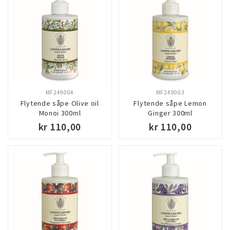
Oppdag en verden av velvære med Pomario
Collection - ekte italiensk kvalitet!
MF249004
MF249003
Flytende såpe Olive oil
Flytende såpe Lemon
Monoi 300ml
Ginger 300ml
kr 110,00
kr 110,00