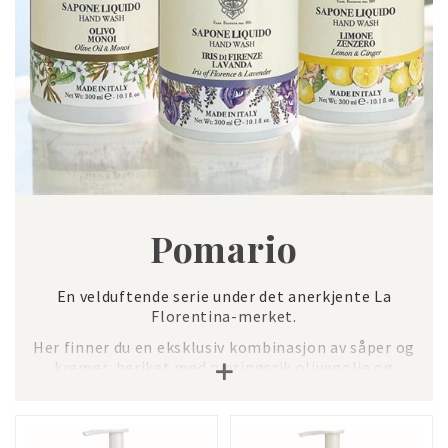
Pomario
En velduftende serie under det anerkjente La
Florentina-merket.
Her finner du en eksklusiv kombinasjon av såper og
kremer, beriket med næringsrik olivenolje og
beroligende karité-smør. Produktene er laget for å
gi en frisk og luksuriøs opplevelse, perfekt for
daglig bruk.