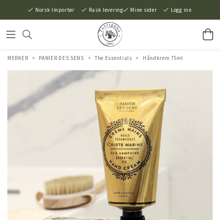
Norsk Importør
Rask levering
Mine sider
Logg inn
MERKER
>
PANIER DES SENS
>
The Essentials
>
Håndkrem 75ml