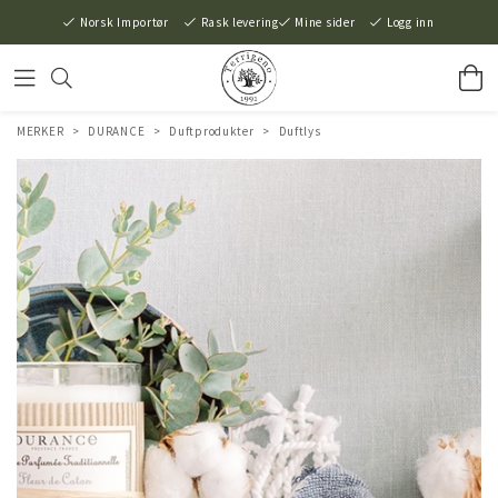
Norsk Importør
Rask levering
Mine sider
Logg inn
MERKER
>
DURANCE
>
Duftprodukter
>
Duftlys