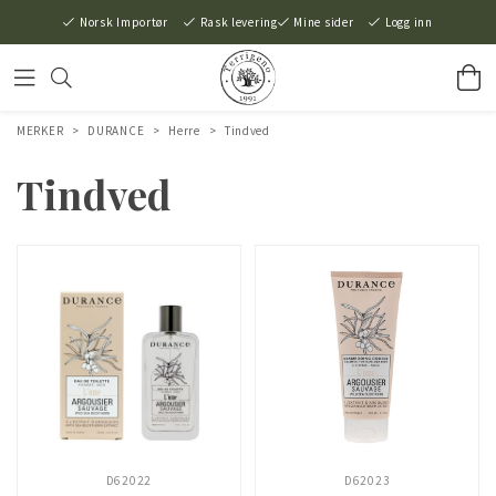
Norsk Importør
Rask levering
Mine sider
Logg inn
MERKER
>
DURANCE
>
Herre
>
Tindved
Tindved
D62022
D62023