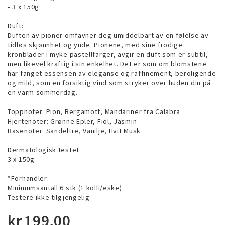
• 3 x 150g
Duft:
Duften av pioner omfavner deg umiddelbart av en følelse av
tidløs skjønnhet og ynde. Pionene, med sine frodige
kronblader i myke pastellfarger, avgir en duft som er subtil,
men likevel kraftig i sin enkelhet. Det er som om blomstene
har fanget essensen av eleganse og raffinement, beroligende
og mild, som en forsiktig vind som stryker over huden din på
en varm sommerdag.
Toppnoter: Pion, Bergamott, Mandariner fra Calabra
Hjertenoter: Grønne Epler, Fiol, Jasmin
Basenoter: Sandeltre, Vanilje, Hvit Musk
Dermatologisk testet
3 x 150g
*Forhandler:
Minimumsantall 6 stk (1 kolli/eske)
Testere ikke tilgjengelig
kr
199,00