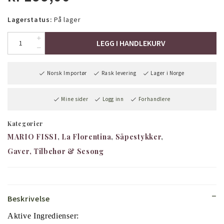
Lagerstatus:
På lager
LEGG I HANDLEKURV
Norsk Importør
Rask levering
Lager i Norge
Mine sider
Logg inn
Forhandlere
Kategorier
MARIO FISSI
La Florentina
Såpestykker
Gaver, Tilbehør & Sesong
Beskrivelse
Aktive Ingredienser: