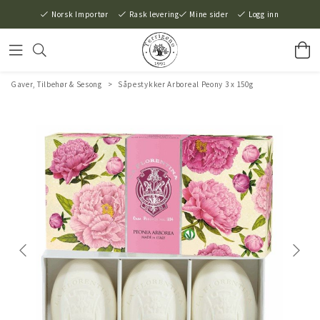
Norsk Importør
Rask levering
Mine sider
Logg inn
Gaver, Tilbehør & Sesong
>
Såpestykker Arboreal Peony 3 x 150g