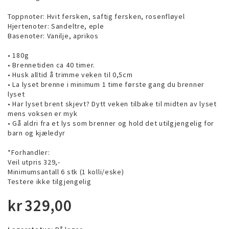
Toppnoter: Hvit fersken, saftig fersken, rosenfløyel
Hjertenoter: Sandeltre, eple
Basenoter: Vanilje, aprikos
• 180g
• Brennetiden ca 40 timer.
• Husk alltid å trimme veken til 0,5cm
• La lyset brenne i minimum 1 time første gang du brenner
lyset
• Har lyset brent skjevt? Dytt veken tilbake til midten av lyset
mens voksen er myk
• Gå aldri fra et lys som brenner og hold det utilgjengelig for
barn og kjæledyr
*Forhandler:
Veil utpris 329,-
Minimumsantall 6 stk (1 kolli/eske)
Testere ikke tilgjengelig
kr
329,00