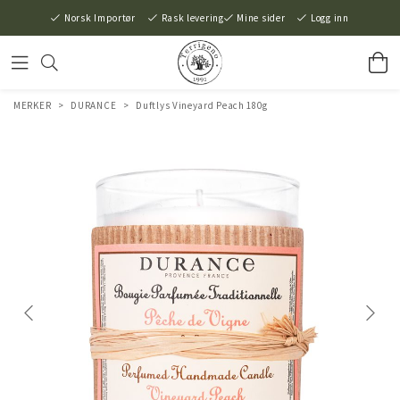
Norsk Importør
Rask levering
Mine sider
Logg inn
MERKER
>
DURANCE
>
Duftlys Vineyard Peach 180g