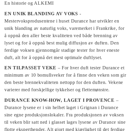
En historie og ALKEMI
EN UNIK BLANDING AV VOKS
-
Mestervoksprodusentene i huset Durance har utvikler en
unik blanding av naturlig voks, varemerket i Frankrike, for
å oppnå den aller beste kvaliteten ved både brenning av
lyset og for å oppnå best mulig diffusjon av duften. Den
ferdige voksen gjennomgår stadige tester for hver eneste
duft, alt for å oppnå det mest optimale duftlyset.
EN TILPASSET VEKE
– For hver duft tester Durance et
minimum av 10 bomullsveker for å finne den veken som gir
den beste brennekvaliteten nettopp for den duften. Vekene
varierer med forskjellige tykkelser og flettemønstre.
DURANCE KNOW-HOW, LAGET I PROVENCE
–
Durance lysene er i sin helhet laget i Grignan i Durance
sine egne produksjonslokaler. Fra produksjonen av voksen
til veken blir satt ned i glasset lages lysene av Durance sine
flotte eksperthender. Alt gjort med kjærlighet til det ferdige