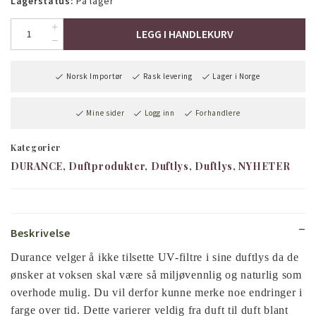
Lagerstatus:
På lager
LEGG I HANDLEKURV
Norsk Importør
Rask levering
Lager i Norge
Mine sider
Logg inn
Forhandlere
Kategorier
DURANCE
Duftprodukter
Duftlys
Duftlys
NYHETER
Beskrivelse
Durance velger å ikke tilsette UV-filtre i sine duftlys da de
ønsker at voksen skal være så miljøvennlig og naturlig som
overhode mulig. Du vil derfor kunne merke noe endringer i
farge over tid. Dette varierer veldig fra duft til duft blant