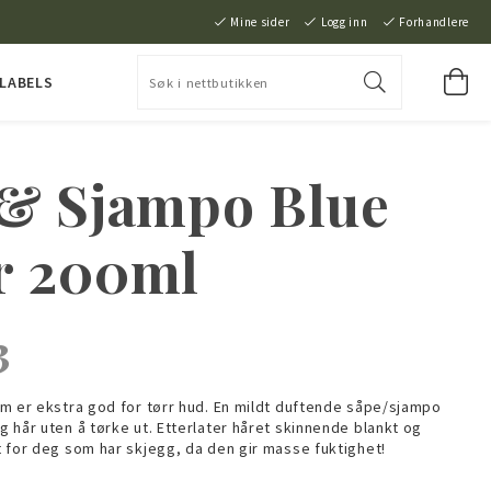
Mine sider
Logg inn
Forhandlere
 LABELS
 & Sjampo Blue
r 200ml
3
m er ekstra god for tørr hud. En mildt duftende såpe/sjampo
 hår uten å tørke ut. Etterlater håret skinnende blankt og
 for deg som har skjegg, da den gir masse fuktighet!