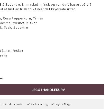
Blå Sedertre. En maskulin, frisk og ren duft basert på blå
 et hint av frisk frukt iblandet krydrede urter.
n, Rosa Pepperkorn, Timian
momme, Musket, Kløver
k, Teak, Sedertre
 (1 kolli/eske)
gelig
er
LEGG I HANDLEKURV
Norsk Importør
Rask levering
Lager i Norge