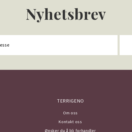
Nyhetsbrev
TERRIGENO
Om o
ss
Kontakt oss
Ønsker du å bli forhandler