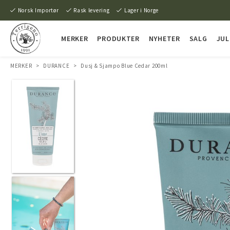
Norsk Importør
Rask levering
Lager i Norge
MERKER
PRODUKTER
NYHETER
SALG
JUL
MERKER
>
DURANCE
>
Dusj & Sjampo Blue Cedar 200ml