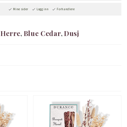
Mine sider
Logg inn
Forhandlere
Herre
Blue Cedar
Dusj