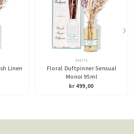
D42773
esh Linen
Floral Duftpinner Sensual
Monoi 95ml
kr 499,00