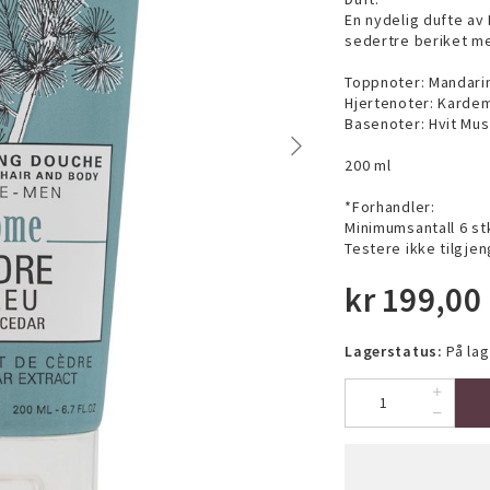
En nydelig dufte av 
sedertre beriket med
Toppnoter: Mandari
Hjertenoter: Karde
Basenoter: Hvit Mus
200 ml
*Forhandler:
Minimumsantall 6 stk
Testere ikke tilgjen
kr
199,00
Lagerstatus:
På lag