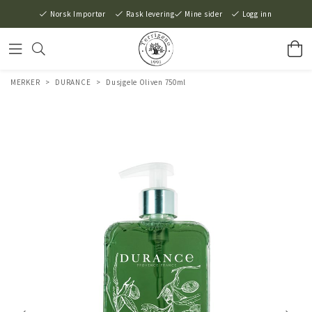
Norsk Importør
Rask levering
Mine sider
Logg inn
MERKER
>
DURANCE
>
Dusjgele Oliven 750ml