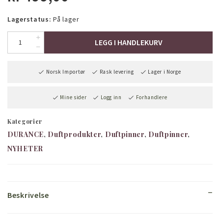
Lagerstatus:
På lager
LEGG I HANDLEKURV
Norsk Importør
Rask levering
Lager i Norge
Mine sider
Logg inn
Forhandlere
Kategorier
DURANCE
Duftprodukter
Duftpinner
Duftpinner
NYHETER
Beskrivelse