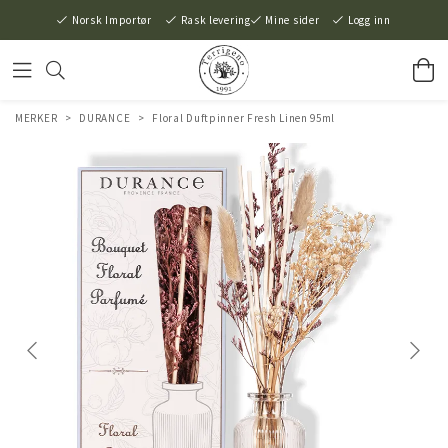
Norsk Importør
Rask levering
Mine sider
Logg inn
MERKER
>
DURANCE
>
Floral Duftpinner Fresh Linen 95ml