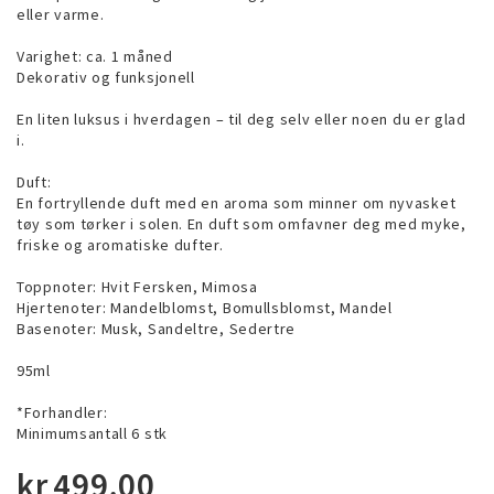
eller varme.
Varighet: ca. 1 måned
Dekorativ og funksjonell
En liten luksus i hverdagen – til deg selv eller noen du er glad
i.
Duft:
En fortryllende duft med en aroma som minner om nyvasket
tøy som tørker i solen. En duft som omfavner deg med myke,
friske og aromatiske dufter.
Toppnoter: Hvit Fersken, Mimosa
Hjertenoter: Mandelblomst, Bomullsblomst, Mandel
Basenoter: Musk, Sandeltre, Sedertre
95ml
*Forhandler:
Minimumsantall 6 stk
kr
499,00