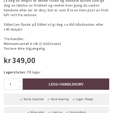
La deg bli omgitt av denne friske og delikate duften som gir
deg en følelse av friskhet og renhet hver gang du vasker
hendene eller tar en dusj. Det er som å ta en liten pust av frisk
luft rett fra naturen.
500ml (en flaske på 500ml vil gi deg ca 450 håndvasker eller
140 dusjer)
*Forhandler:
Minimumsantall 6 stk (1 kolli/eske)
Testere ikke tilgjengelig
kr
349,00
Lagerstatus:
På lager
LEGG I HANDLEKURV
Norsk Importør
Rask levering
Lager i Norge
Mine sider
Logg inn
Forhandlere