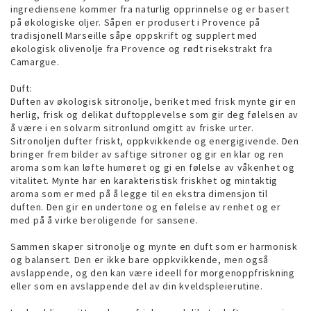
ingrediensene kommer fra naturlig opprinnelse og er basert
på økologiske oljer. Såpen er produsert i Provence på
tradisjonell Marseille såpe oppskrift og supplert med
økologisk olivenolje fra Provence og rødt risekstrakt fra
Camargue.
Duft:
Duften av økologisk sitronolje, beriket med frisk mynte gir en
herlig, frisk og delikat duftopplevelse som gir deg følelsen av
å være i en solvarm sitronlund omgitt av friske urter.
Sitronoljen dufter friskt, oppkvikkende og energigivende. Den
bringer frem bilder av saftige sitroner og gir en klar og ren
aroma som kan løfte humøret og gi en følelse av våkenhet og
vitalitet. Mynte har en karakteristisk friskhet og mintaktig
aroma som er med på å legge til en ekstra dimensjon til
duften. Den gir en undertone og en følelse av renhet og er
med på å virke beroligende for sansene.
Sammen skaper sitronolje og mynte en duft som er harmonisk
og balansert. Den er ikke bare oppkvikkende, men også
avslappende, og den kan være ideell for morgenoppfriskning
eller som en avslappende del av din kveldspleierutine.