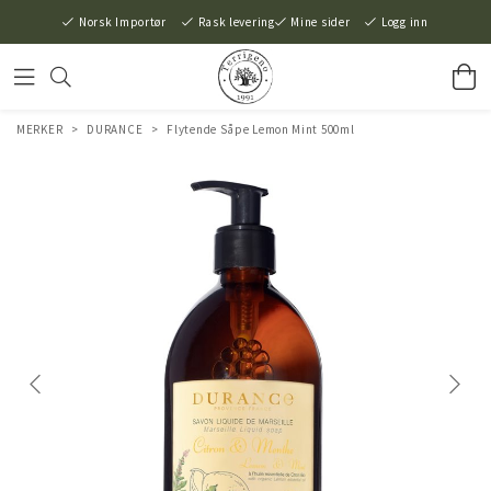
Norsk Importør
Rask levering
Mine sider
Logg inn
MERKER
>
DURANCE
>
Flytende Såpe Lemon Mint 500ml