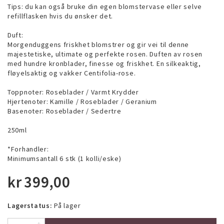
Tips: du kan også bruke din egen blomstervase eller selve
refillflasken hvis du ønsker det.
Duft:
Morgenduggens friskhet blomstrer og gir vei til denne
majestetiske, ultimate og perfekte rosen. Duften av rosen
med hundre kronblader, finesse og friskhet. En silkeaktig,
fløyelsaktig og vakker Centifolia-rose.
Toppnoter: Roseblader / Varmt Krydder
Hjertenoter: Kamille / Roseblader / Geranium
Basenoter: Roseblader / Sedertre
250ml
*Forhandler:
Minimumsantall 6 stk (1 kolli/eske)
kr
399,00
Lagerstatus:
På lager