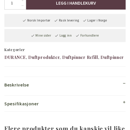
LEGG I HANDLEKURV
Norsk Importør
Rask levering
Lager i Norge
Mine sider
Logg inn
Forhandlere
Kategorier
DURANCE
Duftprodukter
Duftpinner Refill
Duftpinner
Beskrivelse
Spesifikasjoner
Flere produkter som du kanskje vil like