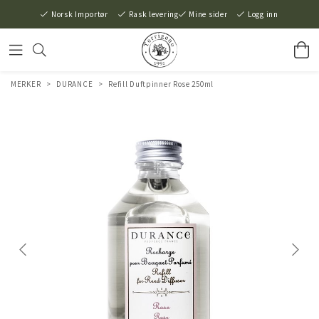
Norsk Importør
Rask levering
Mine sider
Logg inn
MERKER
>
DURANCE
>
Refill Duftpinner Rose 250ml