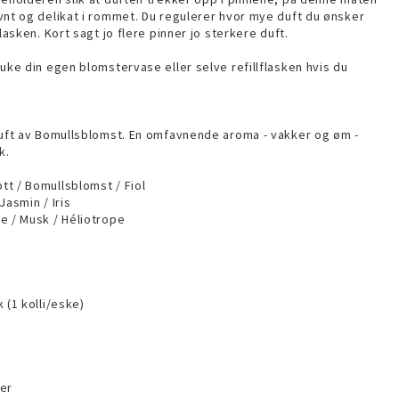
vnt og delikat i rommet. Du regulerer hvor mye duft du ønsker
flasken. Kort sagt jo flere pinner jo sterkere duft.
uke din egen blomstervase eller selve refillflasken hvis du
duft av Bomullsblomst. En omfavnende aroma - vakker og øm -
k.
t / Bomullsblomst / Fiol
Jasmin / Iris
e / Musk / Héliotrope
 (1 kolli/eske)
er