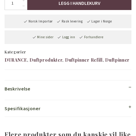
LEGG I HANDLEKURV
Norsk Importør
Rask levering
Lager i Norge
Mine sider
Logg inn
Forhandlere
Kategorier
DURANCE
Duftprodukter
Duftpinner Refill
Duftpinner
Beskrivelse
Spesifikasjoner
Flere produkter som du kanskje vil like