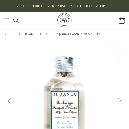
Norsk Importør
Rask levering
Mine sider
Logg inn
MERKER
>
DURANCE
>
Refill Duftpinner Coconut Water 250ml