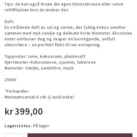
Tips: du kan også bruke din egen blomstervase eller selve
refillflasken hvis du ønsker det.
Duft:
En strålende duft av sol og varme, der fyldig kokos smelter
sammen med myk vanilje og delikate hvite blomster. Eksotiske
noter omfavner deg og skaper en beroligende, solfylt
atmosfære – en perfekt flukt til ren avslapning.
Toppnoter: Lime, kokosvann, plantesaft
Hjertenoter: Kokosmasse, sjasmin, tuberose
Bunnoter: Vanilje, sandeltre, musk
250ml
*Forhandler:
Minimumsantall 6 stk (1 kolli/eske)
kr
399,00
Lagerstatus:
På lager