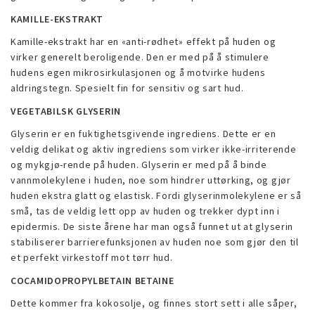
KAMILLE-EKSTRAKT
Kamille-ekstrakt har en «anti-rødhet» effekt på huden og
virker generelt beroligende. Den er med på å stimulere
hudens egen mikrosirkulasjonen og å motvirke hudens
aldringstegn. Spesielt fin for sensitiv og sart hud.
VEGETABILSK GLYSERIN
Glyserin er en fuktighetsgivende ingrediens. Dette er en
veldig delikat og aktiv ingrediens som virker ikke-irriterende
og mykgjø-rende på huden. Glyserin er med på å binde
vannmolekylene i huden, noe som hindrer uttørking, og gjør
huden ekstra glatt og elastisk. Fordi glyserinmolekylene er så
små, tas de veldig lett opp av huden og trekker dypt inn i
epidermis. De siste årene har man også funnet ut at glyserin
stabiliserer barrierefunksjonen av huden noe som gjør den til
et perfekt virkestoff mot tørr hud.
COCAMIDOPROPYLBETAIN BETAINE
Dette kommer fra kokosolje, og finnes stort sett i alle såper,