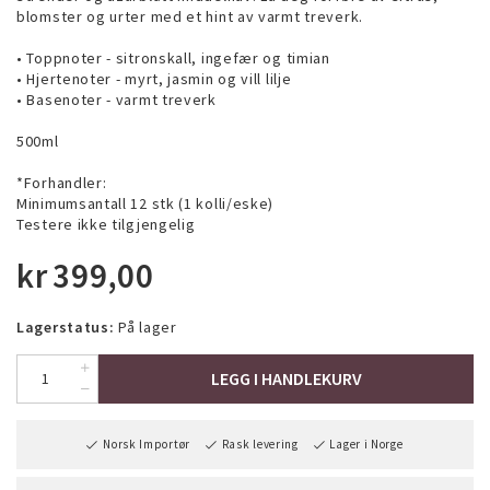
blomster og urter med et hint av varmt treverk.
• Toppnoter - sitronskall, ingefær og timian
• Hjertenoter - myrt, jasmin og vill lilje
• Basenoter - varmt treverk
500ml
*Forhandler:
Minimumsantall 12 stk (1 kolli/eske)
Testere ikke tilgjengelig
kr
399,00
Lagerstatus:
På lager
LEGG I HANDLEKURV
Norsk Importør
Rask levering
Lager i Norge