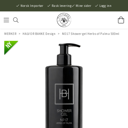
Norsk Importør
Rask levering
Mine sider
Logg inn
MERKER
>
HALVOR BAKKE Design
>
NO17 Shower gel Herbs of Palma 500ml