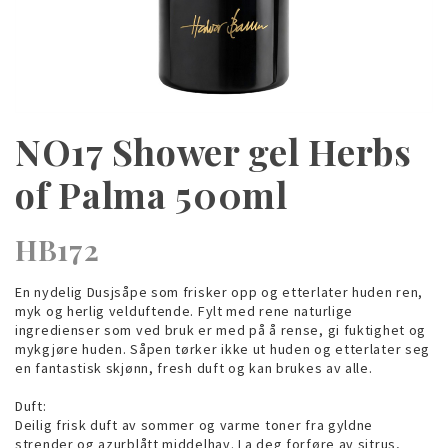
NO17 Shower gel Herbs
of Palma 500ml
HB172
En nydelig Dusjsåpe som frisker opp og etterlater huden ren,
myk og herlig velduftende. Fylt med rene naturlige
ingredienser som ved bruk er med på å rense, gi fuktighet og
mykgjøre huden. Såpen tørker ikke ut huden og etterlater seg
en fantastisk skjønn, fresh duft og kan brukes av alle.
Duft:
Deilig frisk duft av sommer og varme toner fra gyldne
strender og azurblått middelhav. La deg forføre av sitrus,