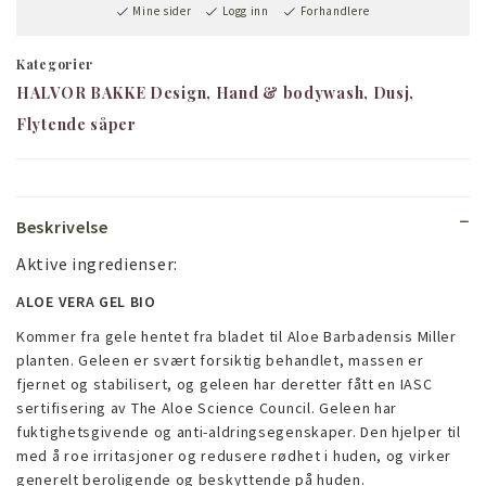
Mine sider
Logg inn
Forhandlere
Kategorier
HALVOR BAKKE Design
Hand & bodywash
Dusj
Flytende såper
Beskrivelse
Aktive ingredienser:
ALOE VERA GEL BIO
Kommer fra gele hentet fra bladet til Aloe Barbadensis Miller
planten. Geleen er svært forsiktig behandlet, massen er
fjernet og stabilisert, og geleen har deretter fått en IASC
sertifisering av The Aloe Science Council. Geleen har
fuktighetsgivende og anti-aldringsegenskaper. Den hjelper til
med å roe irritasjoner og redusere rødhet i huden, og virker
generelt beroligende og beskyttende på huden.