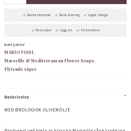
Norsk Importør
Rask levering
Lager i Norge
Mine sider
Logg inn
Forhandlere
Kategorier
MARIO FISSI
Marseille & Mediterranean Flower Soaps
Flytende såper
Beskrivelse
MED ØKOLOGISK OLIVENOLJE
.
Produsert ved hjelp av klassisk Marseille såpe tradisjon