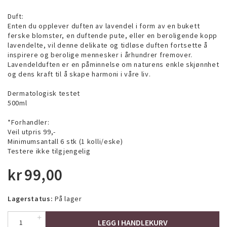
Duft:
Enten du opplever duften av lavendel i form av en bukett
ferske blomster, en duftende pute, eller en beroligende kopp
lavendelte, vil denne delikate og tidløse duften fortsette å
inspirere og berolige mennesker i århundrer fremover.
Lavendelduften er en påminnelse om naturens enkle skjønnhet
og dens kraft til å skape harmoni i våre liv.
Dermatologisk testet
500ml
*Forhandler:
Veil utpris 99,-
Minimumsantall 6 stk (1 kolli/eske)
Testere ikke tilgjengelig
kr
99,00
Lagerstatus:
På lager
LEGG I HANDLEKURV