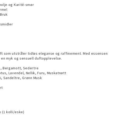
nolje og Karité-smør
ormel
 Bruk
gsmidler
ft som utstråler tidløs eleganse og raffinement. Med essensen
n en myk og sensuell duftopplevelse.
n, Bergamott, Sedertre
tus, Lavendel, Nellik, Furu, Muskatnøtt
i, Sandeltre, Grønn Musk
et
 (1 kolli/eske)