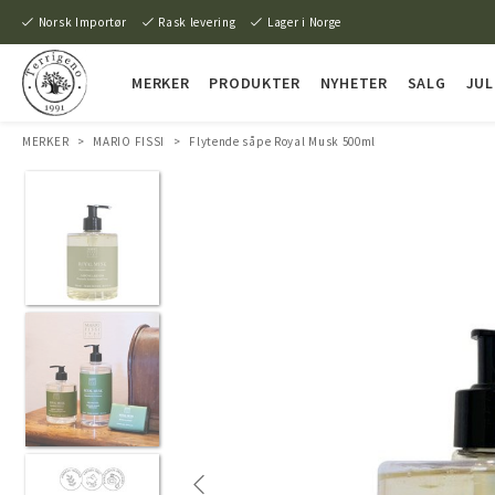
Norsk Importør
Rask levering
Lager i Norge
MERKER
PRODUKTER
NYHETER
SALG
JUL
MERKER
>
MARIO FISSI
>
Flytende såpe Royal Musk 500ml