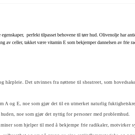
 egenskaper, perfekt tilpasset behovene til tørr hud.
Olivenolje har ant
ing av celler, takket være vitamin E som bekjemper dannelsen av frie ra
g hårpleie. Det utvinnes fra nøttene til sheatreet, som hovedsake
om A og E, noe som gjør det til en utmerket naturlig fuktighetskre
 i huden, noe som gjør det nyttig for personer med problemhud.
miner som hjelper til med å bekjempe frie radikaler, motvirker sy