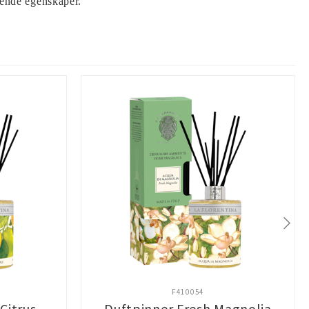
rende egenskaper.
F410054
Citrus
Duftpinner Fresh Magnolia