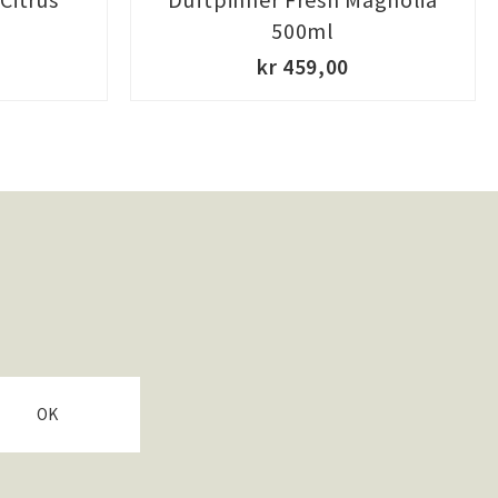
500ml
kr 459,00
OK