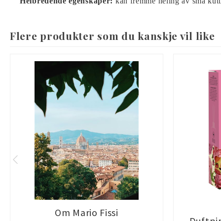
Helbredende egenskaper:
kan fremme heling av små kutt,
Flere produkter som du kanskje vil like
Om Mario Fissi
Duftpi