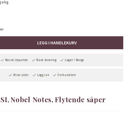
gelig
er
LEGG I HANDLEKURV
Norsk Importør
Rask levering
Lager i Norge
Mine sider
Logg inn
Forhandlere
SI
Nobel Notes
Flytende såper