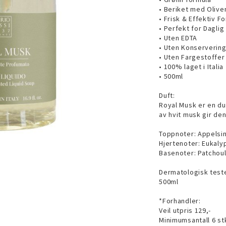
• Beriket med Olive
• Frisk & Effektiv F
• Perfekt for Daglig
• Uten EDTA
• Uten Konserverin
• Uten Fargestoffer
• 100% laget i Italia
• 500ml
Duft:
Royal Musk er en du
av hvit musk gir de
Toppnoter: Appelsi
Hjertenoter: Eukalyp
Basenoter: Patchoul
Dermatologisk test
500ml
*Forhandler:
Veil utpris 129,-
Minimumsantall 6 stk