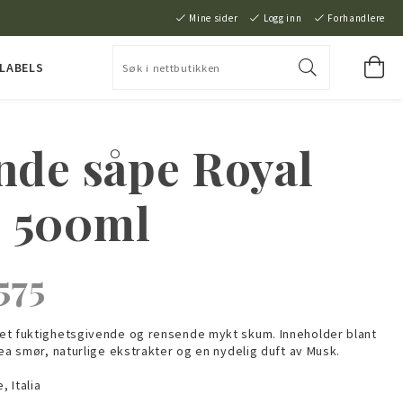
Mine sider
Logg inn
Forhandlere
 LABELS
nde såpe Royal
 500ml
575
et fuktighetsgivende og rensende mykt skum. Inneholder blant
ea smør, naturlige ekstrakter og en nydelig duft av Musk.
, Italia