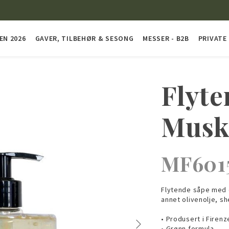
EN 2026
GAVER, TILBEHØR & SESONG
MESSER - B2B
PRIVATE
Flyte
Musk
MF601
Flytende såpe med 
annet olivenolje, sh
• Produsert i Firenze
• Grønn formula