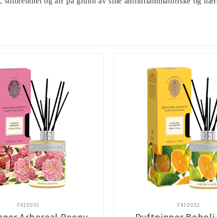
 solbrenthet og arr på grunn av sine antiinflammatoriske og næ
F410055
F410052
nner Arboreal Peony
Duftpinner Boboli 