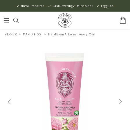
Norsk Importør
Rask levering
Mine sider
Logg inn
MERKER
>
MARIO FISSI
>
Håndkrem Arboreal Peony 75ml