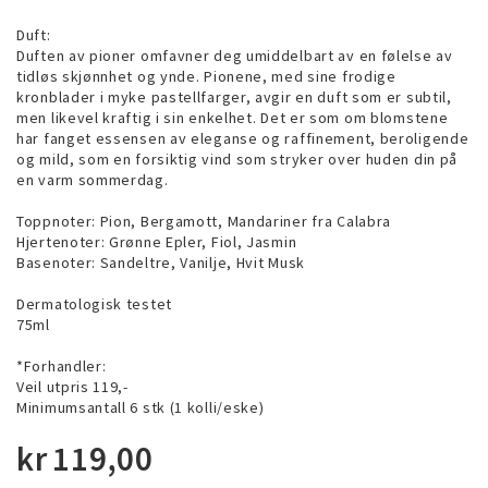
Duft:
Duften av pioner omfavner deg umiddelbart av en følelse av
tidløs skjønnhet og ynde. Pionene, med sine frodige
kronblader i myke pastellfarger, avgir en duft som er subtil,
men likevel kraftig i sin enkelhet. Det er som om blomstene
har fanget essensen av eleganse og raffinement, beroligende
og mild, som en forsiktig vind som stryker over huden din på
en varm sommerdag.
Toppnoter: Pion, Bergamott, Mandariner fra Calabra
Hjertenoter: Grønne Epler, Fiol, Jasmin
Basenoter: Sandeltre, Vanilje, Hvit Musk
Dermatologisk testet
75ml
*Forhandler:
Veil utpris 119,-
Minimumsantall 6 stk (1 kolli/eske)
kr
119,00