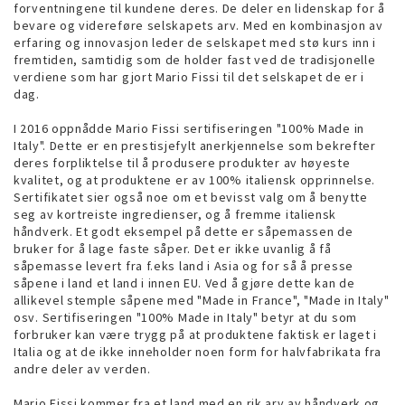
forventningene til kundene deres. De deler en lidenskap for å
bevare og videreføre selskapets arv. Med en kombinasjon av
erfaring og innovasjon leder de selskapet med stø kurs inn i
fremtiden, samtidig som de holder fast ved de tradisjonelle
verdiene som har gjort Mario Fissi til det selskapet de er i
dag.
I 2016 oppnådde Mario Fissi sertifiseringen "100% Made in
Italy". Dette er en prestisjefylt anerkjennelse som bekrefter
deres forpliktelse til å produsere produkter av høyeste
kvalitet, og at produktene er av 100% italiensk opprinnelse.
Sertifikatet sier også noe om et bevisst valg om å benytte
seg av kortreiste ingredienser, og å fremme italiensk
håndverk. Et godt eksempel på dette er såpemassen de
bruker for å lage faste såper. Det er ikke uvanlig å få
såpemasse levert fra f.eks land i Asia og for så å presse
såpene i land et land i innen EU. Ved å gjøre dette kan de
allikevel stemple såpene med "Made in France", "Made in Italy"
osv. Sertifiseringen "100% Made in Italy" betyr at du som
forbruker kan være trygg på at produktene faktisk er laget i
Italia og at de ikke inneholder noen form for halvfabrikata fra
andre deler av verden.
Mario Fissi kommer fra et land med en rik arv av håndverk og