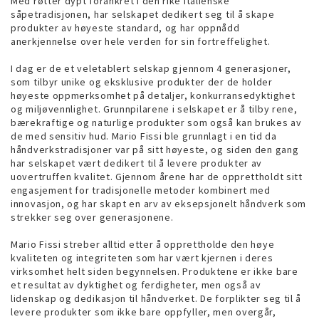
Med røtter dypt forankret i den rike italienske
såpetradisjonen, har selskapet dedikert seg til å skape
produkter av høyeste standard, og har oppnådd
anerkjennelse over hele verden for sin fortreffelighet.
I dag er de et veletablert selskap gjennom 4 generasjoner,
som tilbyr unike og eksklusive produkter der de holder
høyeste oppmerksomhet på detaljer, konkurransedyktighet
og miljøvennlighet. Grunnpilarene i selskapet er å tilby rene,
bærekraftige og naturlige produkter som også kan brukes av
de med sensitiv hud. Mario Fissi ble grunnlagt i en tid da
håndverkstradisjoner var på sitt høyeste, og siden den gang
har selskapet vært dedikert til å levere produkter av
uovertruffen kvalitet. Gjennom årene har de opprettholdt sitt
engasjement for tradisjonelle metoder kombinert med
innovasjon, og har skapt en arv av eksepsjonelt håndverk som
strekker seg over generasjonene.
Mario Fissi streber alltid etter å opprettholde den høye
kvaliteten og integriteten som har vært kjernen i deres
virksomhet helt siden begynnelsen. Produktene er ikke bare
et resultat av dyktighet og ferdigheter, men også av
lidenskap og dedikasjon til håndverket. De forplikter seg til å
levere produkter som ikke bare oppfyller, men overgår,