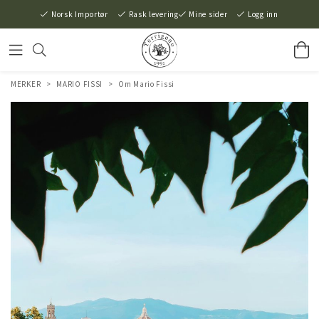
Norsk Importør
Rask levering
Mine sider
Logg inn
MERKER
>
MARIO FISSI
>
Om Mario Fissi