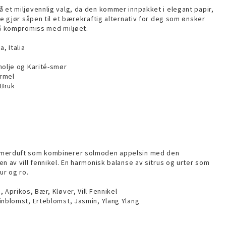
 et miljøvennlig valg, da den kommer innpakket i elegant papir,
te gjør såpen til et bærekraftig alternativ for deg som ønsker
på kompromiss med miljøet.
, Italia
nolje og Karité-smør
ormel
 Bruk
mmerduft som kombinerer solmoden appelsin med den
n av vill fennikel. En harmonisk balanse av sitrus og urter som
ur og ro.
 Aprikos, Bær, Kløver, Vill Fennikel
inblomst, Erteblomst, Jasmin, Ylang Ylang