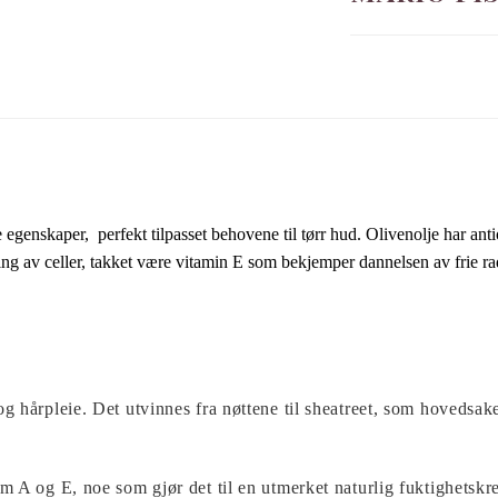
 egenskaper, perfekt tilpasset behovene til tørr hud.
Olivenolje har ant
ing av celler, takket være vitamin E som bekjemper dannelsen av frie ra
g hårpleie. Det utvinnes fra nøttene til sheatreet, som hovedsake
om A og E, noe som gjør det til en utmerket naturlig fuktighetskre