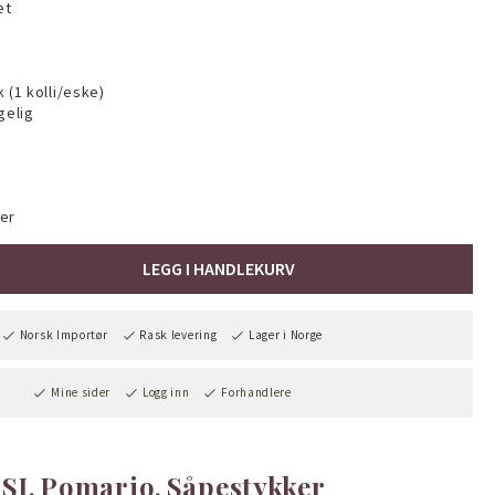
et
 (1 kolli/eske)
gelig
er
LEGG I HANDLEKURV
Norsk Importør
Rask levering
Lager i Norge
Mine sider
Logg inn
Forhandlere
SI
Pomario
Såpestykker