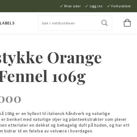
Mine sider
Logg inn
Forhandlere
 LABELS
stykke Orange
Fennel 106g
000
 106g er en hyllest til italiensk håndverk og naturlige
 er beriket med naturlige oljer og planteekstrakter som pleier
pen etterlater en delikat og behagelig duft på huden, og har ett
m bidrar til en følelse av velvære i hverdagen.