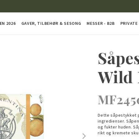
EN 2026
GAVER, TILBEHØR & SESONG
MESSER - B2B
PRIVATE
Såpe
Wild 
MF245
Dette såpestykket på
ingredienser. Såpen
og fukter huden. Så
rikt og kremete sku