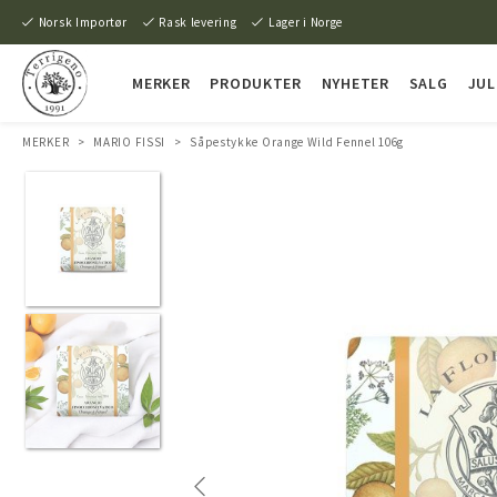
Norsk Importør
Rask levering
Lager i Norge
MERKER
PRODUKTER
NYHETER
SALG
JUL
MERKER
>
MARIO FISSI
>
Såpestykke Orange Wild Fennel 106g