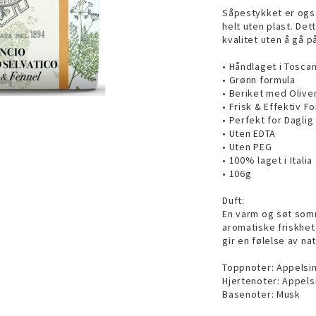
Såpestykket er også
helt uten plast. Det
kvalitet uten å gå 
• Håndlaget i Toscana
• Grønn formula
• Beriket med Olive
• Frisk & Effektiv F
• Perfekt for Daglig
• Uten EDTA
• Uten PEG
• 100% laget i Italia
• 106g
Duft:
En varm og søt so
aromatiske friskhete
gir en følelse av nat
Toppnoter: Appelsin,
Hjertenoter: Appels
Basenoter: Musk