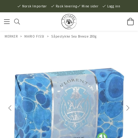
Norsk Importør
Rask levering
Mine sider
Logg inn
MERKER
>
MARIO FISSI
>
Såpestykke Sea Breeze 200g