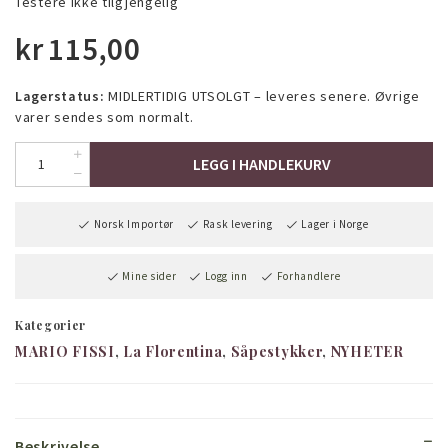
Testere ikke tilgjengelig
kr
115,00
Lagerstatus:
MIDLERTIDIG UTSOLGT – leveres senere. Øvrige
varer sendes som normalt.
LEGG I HANDLEKURV
Norsk Importør
Rask levering
Lager i Norge
Mine sider
Logg inn
Forhandlere
Kategorier
MARIO FISSI
La Florentina
Såpestykker
NYHETER
Beskrivelse