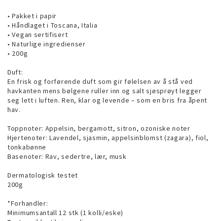
• Pakket i papir
• Håndlaget i Toscana, Italia
• Vegan sertifisert
• Naturlige ingredienser
• 200g
Duft:
En frisk og forførende duft som gir følelsen av å stå ved
havkanten mens bølgene ruller inn og salt sjøsprøyt legger
seg lett i luften. Ren, klar og levende – som en bris fra åpent
hav.
Toppnoter: Appelsin, bergamott, sitron, ozoniske noter
Hjertenoter: Lavendel, sjasmin, appelsinblomst (zagara), fiol,
tonkabønne
Basenoter: Rav, sedertre, lær, musk
Dermatologisk testet
200g
*Forhandler:
Minimumsantall 12 stk (1 kolli/eske)