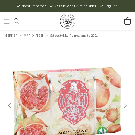
Norsk Importør
Rask levering
Mine sider
Logg inn
MERKER
>
MARIO FISSI
>
Såpestykke Pomegranate 200g