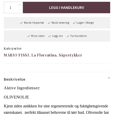
LEGG I HANDLEKURV
Norsk Importør
Rask levering
Lager i Norge
Mine sider
Logg inn
Forhandlere
Kategorier
MARIO FISSI
La Florentina
Såpestykker
Beskrivelse
Aktive Ingredienser:
OLIVENOLJE
Kjent siden antikken for sine regenererende og fuktighetsgivende
egenskaper, perfekt tilpasset behovene til tørr hud.
Olivenolje har