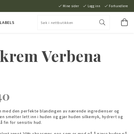
Mine sider
Logg inn
Forhandlere
 LABELS
krem Verbena
40
m med den perfekte blandingen av nærende ingredienser og
men smelter lett inn i huden og gjør huden silkemyk, hydrert og
 fin for sensitiv hud.
blant annet 20% sheasmør, noe som er med på å gjøre huden på