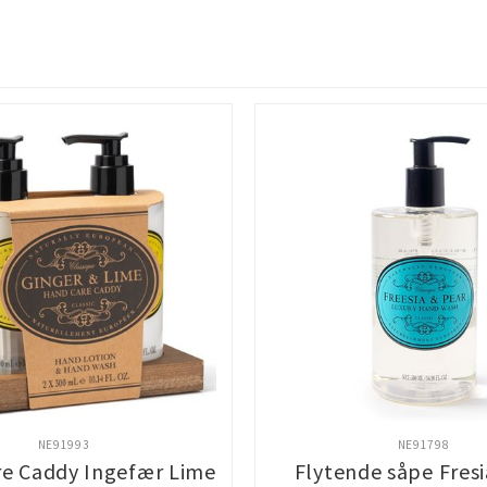
NE91993
NE91798
e Caddy Ingefær Lime
Flytende såpe Fres