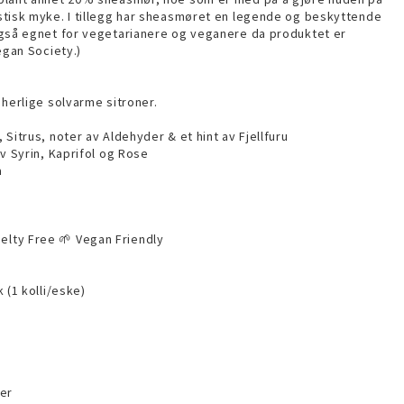
tisk myke. I tillegg har sheasmøret en legende og beskyttende
gså egnet for vegetarianere og veganere da produktet er
egan Society.)
 herlige solvarme sitroner.
Sitrus, noter av Aldehyder & et hint av Fjellfuru
v Syrin, Kaprifol og Rose
a
elty Free 🌱 Vegan Friendly
 (1 kolli/eske)
er