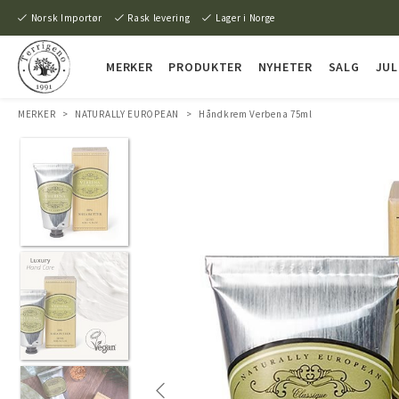
Norsk Importør
Rask levering
Lager i Norge
MERKER
PRODUKTER
NYHETER
SALG
JUL
MERKER
>
NATURALLY EUROPEAN
>
Håndkrem Verbena 75ml