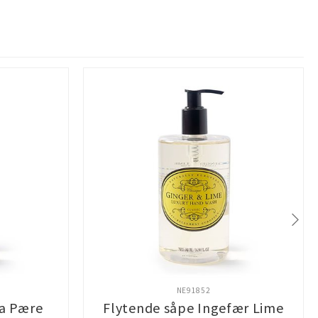
NE91852
ia Pære
Flytende såpe Ingefær Lime