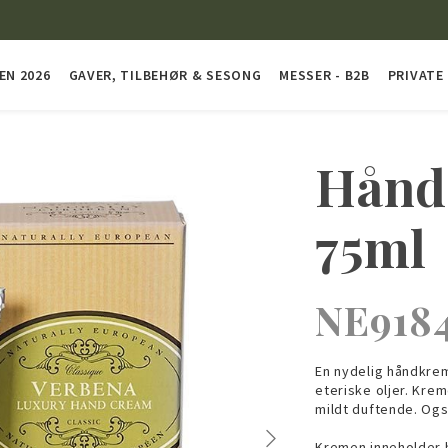
EN 2026
GAVER, TILBEHØR & SESONG
MESSER - B2B
PRIVATE
Hånd
75ml
NE918
En nydelig håndkre
eteriske oljer. Kre
mildt duftende. Også
Kremen inneholder 