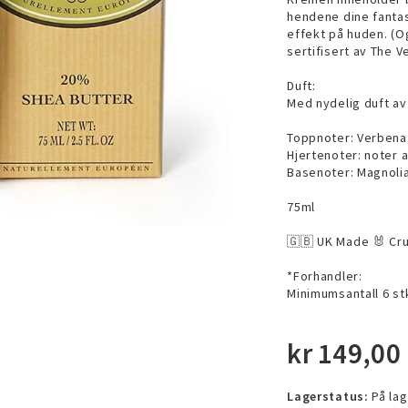
hendene dine fantas
effekt på huden. (O
sertifisert av The V
Duft:
Med nydelig duft av
Toppnoter: Verbena, 
Hjertenoter: noter a
Basenoter: Magnoli
75ml
🇬🇧 UK Made 🐰 Cru
*Forhandler:
Minimumsantall 6 stk
kr
149,00
Lagerstatus:
På lag