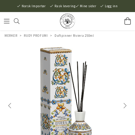
Norsk Importør
Rask levering
Mine sider
Logg inn
MERKER
>
RUDY PROFUMI
>
Duftpinner Riviera 250ml