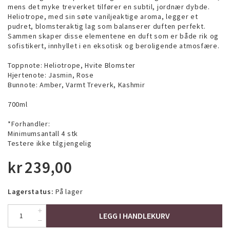
mens det myke treverket tilfører en subtil, jordnær dybde.
Heliotrope, med sin søte vaniljeaktige aroma, legger et
pudret, blomsteraktig lag som balanserer duften perfekt.
Sammen skaper disse elementene en duft som er både rik og
sofistikert, innhyllet i en eksotisk og beroligende atmosfære.
Toppnote: Heliotrope, Hvite Blomster
Hjertenote: Jasmin, Rose
Bunnote: Amber, Varmt Treverk, Kashmir
700ml
*Forhandler:
Minimumsantall 4 stk
Testere ikke tilgjengelig
kr
239,00
Lagerstatus:
På lager
LEGG I HANDLEKURV