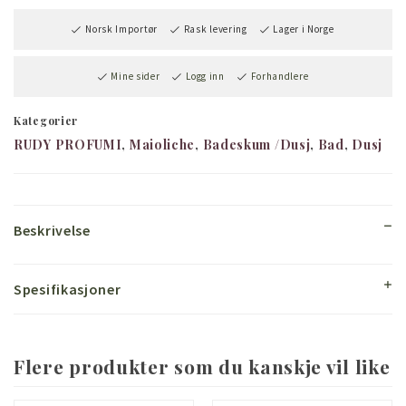
Norsk Importør
Rask levering
Lager i Norge
Mine sider
Logg inn
Forhandlere
Kategorier
RUDY PROFUMI
Maioliche
Badeskum /Dusj
Bad
Dusj
Beskrivelse
Spesifikasjoner
Flere produkter som du kanskje vil like