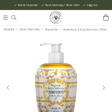
Norsk Importør
Rask levering
Mine sider
Logg inn
MERKER
>
RUDY PROFUMI
>
Maioliche
>
Badeskum & Dusj Adriatico 700ml