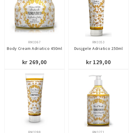
RM3367
RM3353
Body Cream Adriatico 450ml
Dusjgele Adriatico 250ml
kr 269,00
kr 129,00
KJØP
KJØP
RM3288
RM3271