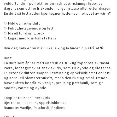
velduftende – perfekt for en rask oppfriskning i løpet av
dagen, som ett forfriskende morgenrituale eller etter dusjen.
En duft så lett at den kjærtegner huden som et pust av vår. 💕
✨ Mild og herlig duft
✨ Fuktighetsgivende og lett
✨ Ideell for daglig bruk
✨ Laget med kjærlighet i Italia
Unn deg selv et pust av luksus – og la huden din stråle! 💖
Duft:
En duft som åpner med en frisk og fruktig toppnote av Nashi
Pære, ledsaget av et snev av Iris, som gir dybde og eleganse.
I hjertet av duften skaper Jasmine og Appelsinblomst en lett
og sensuell blomsterbukett, mens den rike og omsluttende
baseduften består av vanilje, pralin og patchouli, som gir
sødme, varme og dybde.
Topp note: Nashi Pære, Iris
Hjertenote: Jasmin, Appelsinblomst
Bunnote: Vanilje, Patchouli, Pralines