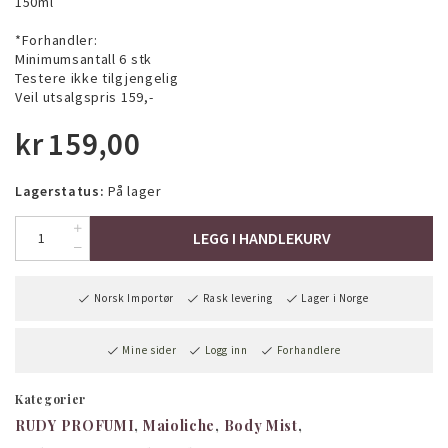
150ml
*Forhandler:
Minimumsantall 6 stk
Testere ikke tilgjengelig
Veil utsalgspris 159,-
kr
159,00
Lagerstatus:
På lager
LEGG I HANDLEKURV
Norsk Importør
Rask levering
Lager i Norge
Mine sider
Logg inn
Forhandlere
Kategorier
RUDY PROFUMI
Maioliche
Body Mist