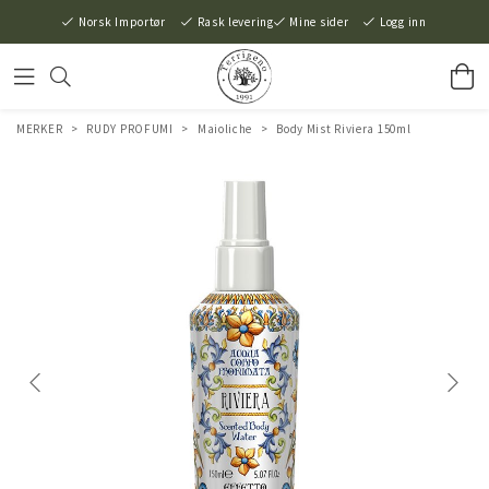
Norsk Importør
Rask levering
Mine sider
Logg inn
MERKER
>
RUDY PROFUMI
>
Maioliche
>
Body Mist Riviera 150ml