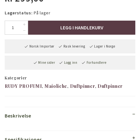
Lagerstatus:
På lager
LEGG I HANDLEKURV
Norsk Importør
Rask levering
Lager i Norge
Mine sider
Logg inn
Forhandlere
Kategorier
RUDY PROFUMI
Maioliche
Duftpinner
Duftpinner
Beskrivelse
Spesifikasjoner