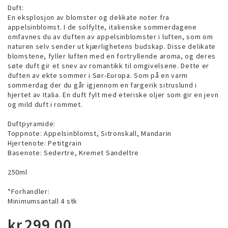
Duft:
En eksplosjon av blomster og delikate noter fra
appelsinblomst. I de solfylte, italienske sommerdagene
omfavnes du av duften av appelsinblomster i luften, som om
naturen selv sender ut kjærlighetens budskap. Disse delikate
blomstene, fyller luften med en fortryllende aroma, og deres
søte duft gir et snev av romantikk til omgivelsene. Dette er
duften av ekte sommer i Sør-Europa. Som på en varm
sommerdag der du går igjennom en fargerik sitruslund i
hjertet av Italia. En duft fylt med eteriske oljer som gir en jevn
og mild duft i rommet.
Duftpyramide:
Toppnote: Appelsinblomst, Sitronskall, Mandarin
Hjertenote: Petitgrain
Basenote: Sedertre, Kremet Sandeltre
250ml
*Forhandler:
Minimumsantall 4 stk
kr
299,00