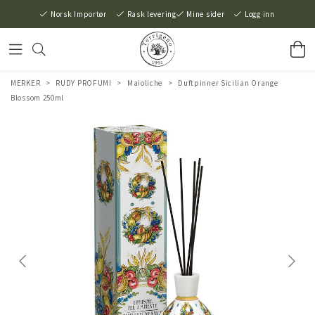
Norsk Importør
Rask levering
Mine sider
Logg inn
MERKER
>
RUDY PROFUMI
>
Maioliche
>
Duftpinner Sicilian Orange
Blossom 250ml