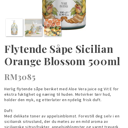
Flytende Såpe Sicilian
Orange Blossom 500ml
RM3085
Herlig flytende såpe beriket med Aloe Vera juice og Vit E for
ekstra fuktighet og næring til huden. Motvirker tørr hud,
holder den myk, og etterlater en nydelig frisk duft.
Duft:
Med delikate toner av appelsinblomst. Forestill deg selv i en
siciliansk sitruslund, der du møtes av en mild aroma av
sicilianske sitrusfrukter, appelsinblomster og varmt treverk.