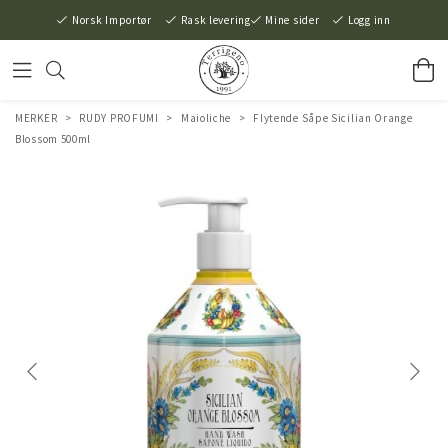
Norsk Importør
Rask levering
Mine sider
Logg inn
MERKER
>
RUDY PROFUMI
>
Maioliche
>
Flytende Såpe Sicilian Orange
Blossom 500ml