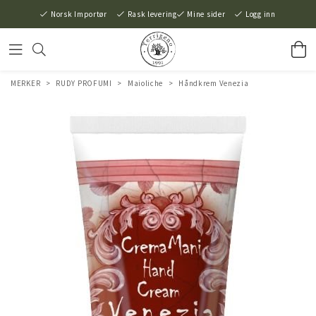
Norsk Importør
Rask levering
Mine sider
Logg inn
MERKER
>
RUDY PROFUMI
>
Maioliche
>
Håndkrem Venezia