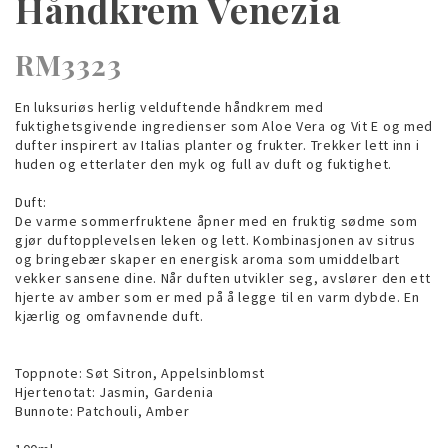
Håndkrem Venezia
RM3323
En luksuriøs herlig velduftende håndkrem med
fuktighetsgivende ingredienser som Aloe Vera og Vit E og med
dufter inspirert av Italias planter og frukter. Trekker lett inn i
huden og etterlater den myk og full av duft og fuktighet.
Duft:
De varme sommerfruktene åpner med en fruktig sødme som
gjør duftopplevelsen leken og lett. Kombinasjonen av sitrus
og bringebær skaper en energisk aroma som umiddelbart
vekker sansene dine. Når duften utvikler seg, avslører den ett
hjerte av amber som er med på å legge til en varm dybde. En
kjærlig og omfavnende duft.
Toppnote: Søt Sitron, Appelsinblomst
Hjertenotat: Jasmin, Gardenia
Bunnote: Patchouli, Amber