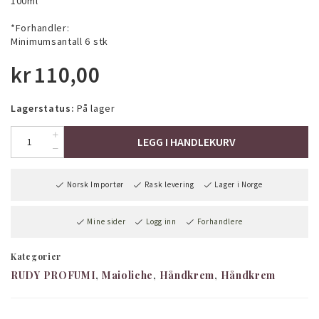
100ml
*Forhandler:
Minimumsantall 6 stk
kr
110,00
Lagerstatus:
På lager
LEGG I HANDLEKURV
Norsk Importør
Rask levering
Lager i Norge
Mine sider
Logg inn
Forhandlere
Kategorier
RUDY PROFUMI
Maioliche
Håndkrem
Håndkrem