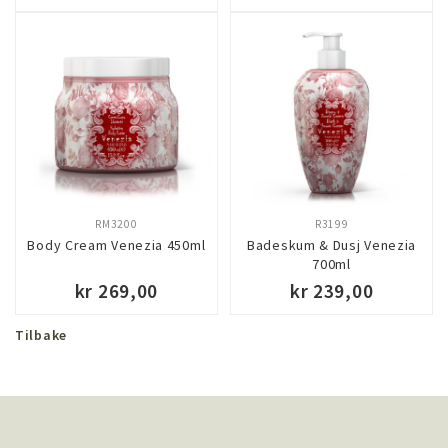
KJØP
KJØP
RM3200
R3199
Body Cream Venezia 450ml
Badeskum & Dusj Venezia
700ml
kr 269,00
kr 239,00
Tilbake
KJØP
KJØP