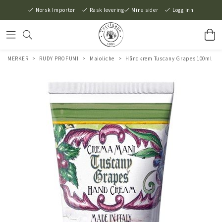
Norsk Importør
Rask levering
Mine sider
Logg inn
MERKER
>
RUDY PROFUMI
>
Maioliche
>
Håndkrem Tuscany Grapes 100ml