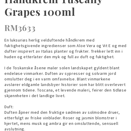
Grapes 100ml
RM3633
En luksuriøs herlig velduftende håndkrem med
fuktighetsgivende ingredienser som Aloe Vera og Vit E og med
dufter inspirert av Italias planter og frukter. Trekker lett inn i
huden og etterlater den myk og full av duft og fuktighet.
I de Toskanske åsene maler solen landskapet gyldent blant
endeløse vinmarker. Duften av sypresser og solvarm jord
omslutter deg i en varm omfavnelse. Blant vinmarkene
avslører eldgamle landsbyer historier som har blitt overlevert
gjennom tidene. Toscana, et levende maleri, feirer den tidløse
skjønnheten i det landlige livet.
Duft:
Duften åpner med den fruktige sødmen av solmodne druer,
etterfulgt av friske vinblader. Roser og jasmin blomstrer i
hjertet, mens musk og ambra gir en omsluttende, sensuell
avslutning.