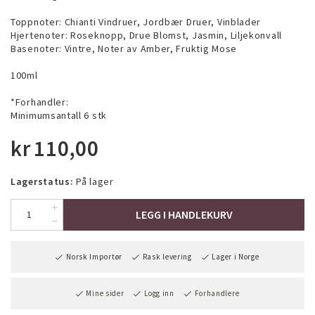
Toppnoter: Chianti Vindruer, Jordbær Druer, Vinblader
Hjertenoter: Roseknopp, Drue Blomst, Jasmin, Liljekonvall
Basenoter: Vintre, Noter av Amber, Fruktig Mose
100ml
*Forhandler:
Minimumsantall 6 stk
kr
110,00
Lagerstatus:
På lager
LEGG I HANDLEKURV
Norsk Importør
Rask levering
Lager i Norge
Mine sider
Logg inn
Forhandlere