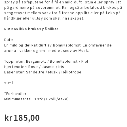
spray på sofaputene for å få en mild duft i stua eller spray litt
på gardinene på soverommet. Kan også anbefales å brukes på
sengetøyet mellom vask for å freshe opp litt eller på f.eks på
håndklær eller ulltøy som skal inn i skapet.
NB! Kan ikke brukes på silke!
Duft:
En mild og delikat duft av Bomullsblomst. En omfavnende
aroma - vakker og øm - med et snev av Musk.
Toppnoter: Bergamott / Bomullsblomst / Fiol
Hjertenoter: Rose / Jasmin / Iris
Basenoter: Sandeltre / Musk / Héliotrope
50ml
*Forhandler:
Minimumsantall 9 stk (1 kolli/eske)
kr
185,00