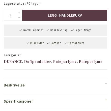
Lagerstatus:
På lager
LEGG I HANDLEKURV
Norsk Importør
Rask levering
Lager i Norge
Mine sider
Logg inn
Forhandlere
Kategorier
DURANCE
Duftprodukter
Puteparfyme
Puteparfyme
Beskrivelse
Spesifikasjoner