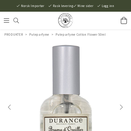
Norsk Importør
Rask levering
Mine sider
Logg inn
PRODUKTER
>
Puteparfyme
>
Puteparfyme Cotton Flower 50ml