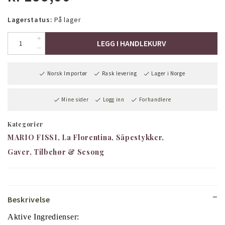
Lagerstatus:
På lager
LEGG I HANDLEKURV
Norsk Importør
Rask levering
Lager i Norge
Mine sider
Logg inn
Forhandlere
Kategorier
MARIO FISSI
La Florentina
Såpestykker
Gaver, Tilbehør & Sesong
Beskrivelse
Aktive Ingredienser: