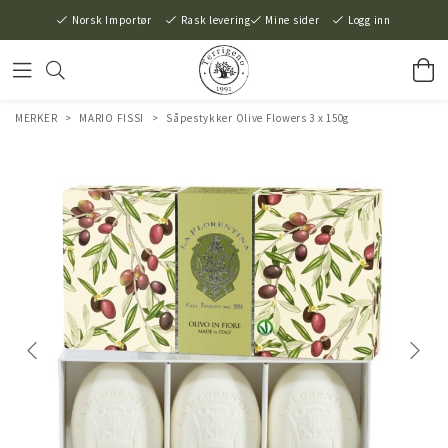
Norsk Importør
Rask levering
Mine sider
Logg inn
MERKER
>
MARIO FISSI
>
Såpestykker Olive Flowers 3 x 150g