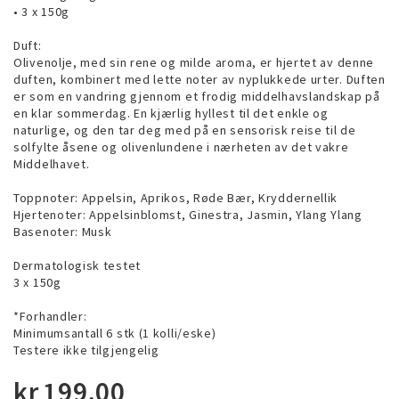
• 3 x 150g
Duft:
Olivenolje, med sin rene og milde aroma, er hjertet av denne
duften, kombinert med lette noter av nyplukkede urter. Duften
er som en vandring gjennom et frodig middelhavslandskap på
en klar sommerdag. En kjærlig hyllest til det enkle og
naturlige, og den tar deg med på en sensorisk reise til de
solfylte åsene og olivenlundene i nærheten av det vakre
Middelhavet.
Toppnoter: Appelsin, Aprikos, Røde Bær, Kryddernellik
Hjertenoter: Appelsinblomst, Ginestra, Jasmin, Ylang Ylang
Basenoter: Musk
Dermatologisk testet
3 x 150g
*Forhandler:
Minimumsantall 6 stk (1 kolli/eske)
Testere ikke tilgjengelig
kr
199,00