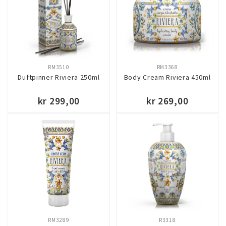
RM3510
RM3368
Duftpinner Riviera 250ml
Body Cream Riviera 450ml
kr 299,00
kr 269,00
KJØP
KJØP
RM3289
R3318