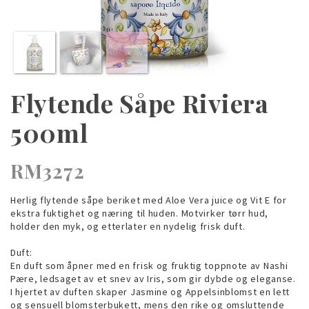
Flytende Såpe Riviera
500ml
RM3272
Herlig flytende såpe beriket med Aloe Vera juice og Vit E for
ekstra fuktighet og næring til huden. Motvirker tørr hud,
holder den myk, og etterlater en nydelig frisk duft.
Duft:
En duft som åpner med en frisk og fruktig toppnote av Nashi
Pære, ledsaget av et snev av Iris, som gir dybde og eleganse.
I hjertet av duften skaper Jasmine og Appelsinblomst en lett
og sensuell blomsterbukett, mens den rike og omsluttende