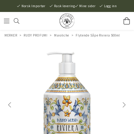
Norsk Importør
Rask levering
Mine sider
Logg inn
MERKER
>
RUDY PROFUMI
>
Maioliche
>
Flytende Såpe Riviera 500ml