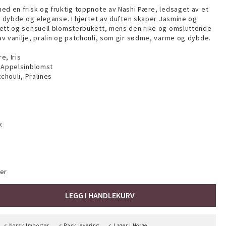
ed en frisk og fruktig toppnote av Nashi Pære, ledsaget av et
ir dybde og eleganse. I hjertet av duften skaper Jasmine og
lett og sensuell blomsterbukett, mens den rike og omsluttende
v vanilje, pralin og patchouli, som gir sødme, varme og dybde.
e, Iris
, Appelsinblomst
tchouli, Pralines
k
er
LEGG I HANDLEKURV
Norsk Importør
Rask levering
Lager i Norge