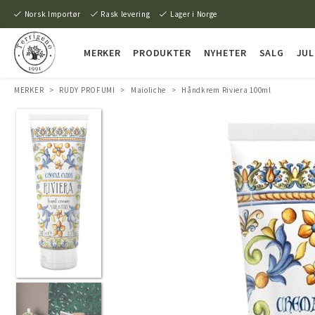
Norsk Importør
Rask levering
Lager i Norge
MERKER
PRODUKTER
NYHETER
SALG
JUL
MERKER
>
RUDY PROFUMI
>
Maioliche
>
Håndkrem Riviera 100ml