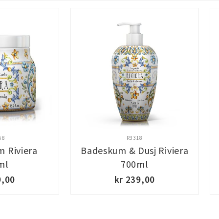
68
R3318
 Riviera
Badeskum & Dusj Riviera
ml
700ml
9,00
kr 239,00
KJØP
KJØP