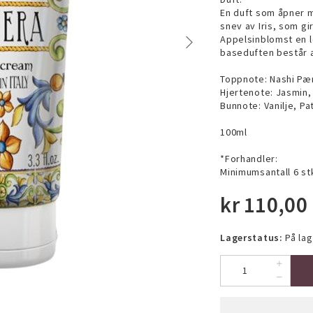
En duft som åpner m
snev av Iris, som g
Appelsinblomst en 
baseduften består a
Toppnote: Nashi Pær
Hjertenote: Jasmin
Bunnote: Vanilje, Pa
100ml
*Forhandler:
Minimumsantall 6 st
kr
110,00
Lagerstatus:
På lag