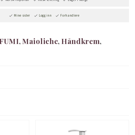
Mine sider
Logg inn
Forhandlere
FUMI
Maioliche
Håndkrem