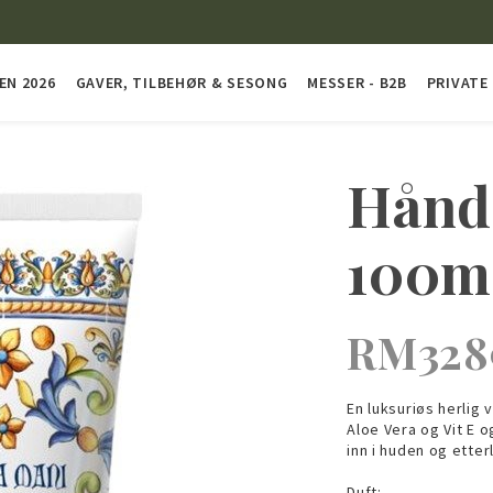
EN 2026
GAVER, TILBEHØR & SESONG
MESSER - B2B
PRIVATE
Hånd
100m
RM328
En luksuriøs herli
Aloe Vera og Vit E o
inn i huden og etter
Duft: