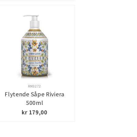
RM3272
Flytende Såpe Riviera
500ml
kr 179,00
KJØP