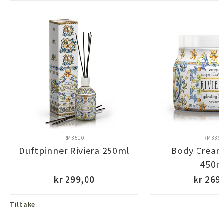
RM3510
RM33
Duftpinner Riviera 250ml
Body Cream
450
kr 299,00
kr 26
Tilbake
KJØP