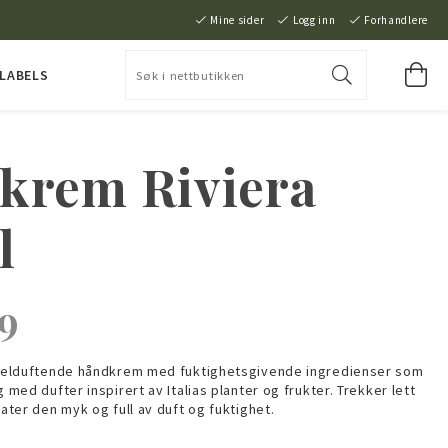
Mine sider
Logg inn
Forhandlere
 LABELS
krem Riviera
l
9
g velduftende håndkrem med fuktighetsgivende ingredienser som
g med dufter inspirert av Italias planter og frukter. Trekker lett
later den myk og full av duft og fuktighet.