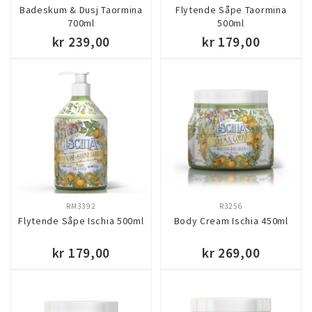
Badeskum & Dusj Taormina
Flytende Såpe Taormina
700ml
500ml
kr 239,00
kr 179,00
KJØP
KJØP
RM3392
R3256
Flytende Såpe Ischia 500ml
Body Cream Ischia 450ml
kr 179,00
kr 269,00
KJØP
KJØP