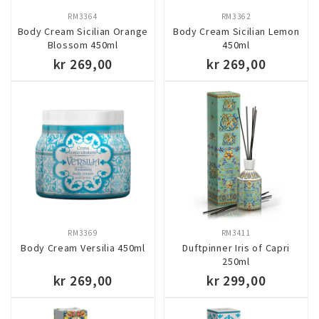
RM3364
RM3362
Body Cream Sicilian Orange
Body Cream Sicilian Lemon
Blossom 450ml
450ml
kr 269,00
kr 269,00
KJØP
KJØP
RM3369
RM3411
Body Cream Versilia 450ml
Duftpinner Iris of Capri
250ml
kr 269,00
kr 299,00