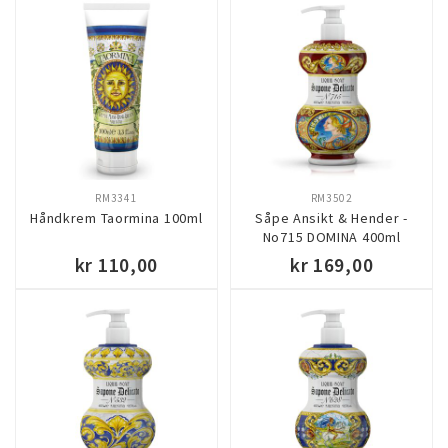
KJØP
KJØP
RM3341
RM3502
Håndkrem Taormina 100ml
Såpe Ansikt & Hender -
No715 DOMINA 400ml
kr 110,00
kr 169,00
KJØP
KJØP