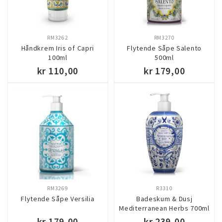
RM3262
RM3270
Håndkrem Iris of Capri
Flytende Såpe Salento
100ml
500ml
kr 110,00
kr 179,00
KJØP
KJØP
RM3269
R3310
Flytende Såpe Versilia
Badeskum & Dusj
Mediterranean Herbs 700ml
kr 179,00
kr 239,00