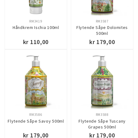
RM3419
RM3587
Håndkrem Ischia 100ml
Flytende Såpe Dolomites
500ml
kr 110,00
kr 179,00
KJØP
KJØP
RM3586
RM3588
Flytende Såpe Savoy 500ml
Flytende Såpe Tuscany
Grapes 500ml
kr 179,00
kr 179,00