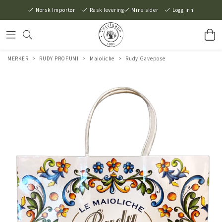
Norsk Importør
Rask levering
Mine sider
Logg inn
MERKER
>
RUDY PROFUMI
>
Maioliche
>
Rudy Gavepose