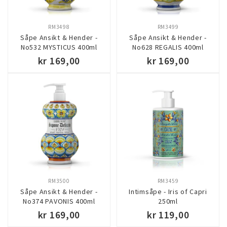
RM3498
RM3499
Såpe Ansikt & Hender -
Såpe Ansikt & Hender -
No532 MYSTICUS 400ml
No628 REGALIS 400ml
kr 169,00
kr 169,00
KJØP
KJØP
RM3500
RM3459
Såpe Ansikt & Hender -
Intimsåpe - Iris of Capri
No374 PAVONIS 400ml
250ml
kr 169,00
kr 119,00