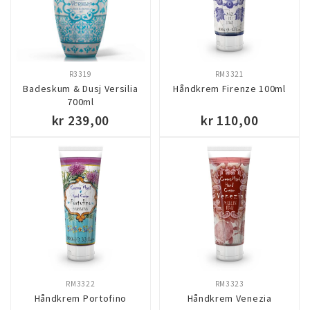
R3319
RM3321
Badeskum & Dusj Versilia
Håndkrem Firenze 100ml
700ml
kr 239,00
kr 110,00
KJØP
KJØP
RM3322
RM3323
Håndkrem Portofino
Håndkrem Venezia