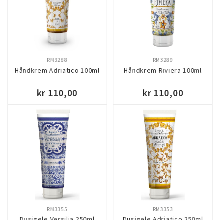
RM3288
RM3289
Håndkrem Adriatico 100ml
Håndkrem Riviera 100ml
kr 110,00
kr 110,00
KJØP
KJØP
RM3355
RM3353
Dusjgele Versilia 250ml
Dusjgele Adriatico 250ml