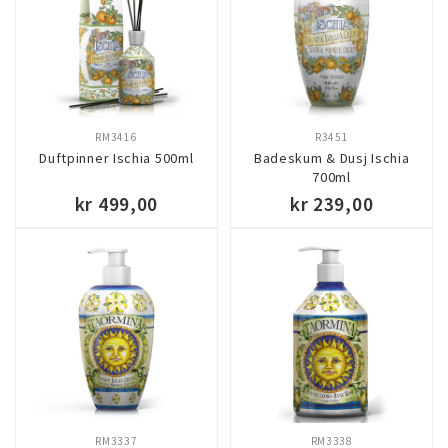
RM3416
R3451
Duftpinner Ischia 500ml
Badeskum & Dusj Ischia
700ml
kr 499,00
kr 239,00
KJØP
KJØP
RM3337
RM3338