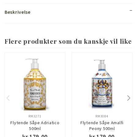
Beskrivelse
Flere produkter som du kanskje vil like
RM3271
RM3084
Flytende Såpe Adriatico
Flytende Såpe Amalfi
500ml
Peony 500ml
kr 179,00
kr 179,00